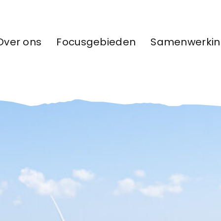
Over ons
Focusgebieden
Samenwerki