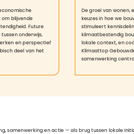
n economische
De groei van wonen,
 om blijvende
keuzes in hoe we bouw
tendigheid. Future
stimuleert kennisdeli
 tussen onderwijs,
klimaatbestendig bouw
terken en perspectief
lokale context, en co
bisch deel van het
Klimaattop Gebouwde 
samenwerking centraa
ing, samenwerking en actie — als brug tussen lokale init